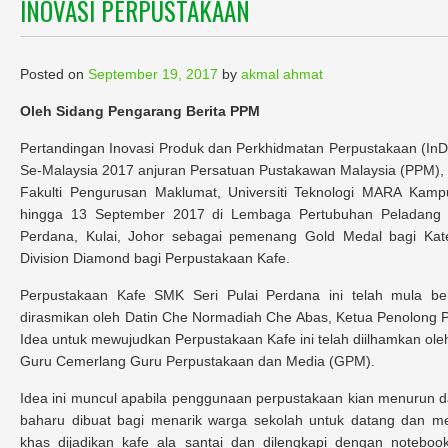
INOVASI PERPUSTAKAAN
Posted on
September 19, 2017
by
akmal ahmat
Oleh Sidang Pengarang Berita PPM
Pertandingan Inovasi Produk dan Perkhidmatan Perpustakaan (In
Se-Malaysia 2017 anjuran Persatuan Pustakawan Malaysia (PPM),
Fakulti Pengurusan Maklumat, Universiti Teknologi MARA Kam
hingga 13 September 2017 di Lembaga Pertubuhan Peladang 
Perdana, Kulai, Johor sebagai pemenang Gold Medal bagi Kat
Division Diamond bagi Perpustakaan Kafe.
Perpustakaan Kafe SMK Seri Pulai Perdana ini telah mula b
dirasmikan oleh Datin Che Normadiah Che Abas, Ketua Penolong
Idea untuk mewujudkan Perpustakaan Kafe ini telah diilhamkan oleh
Guru Cemerlang Guru Perpustakaan dan Media (GPM).
Idea ini muncul apabila penggunaan perpustakaan kian menurun da
baharu dibuat bagi menarik warga sekolah untuk datang dan m
khas dijadikan kafe ala santai dan dilengkapi dengan notebook