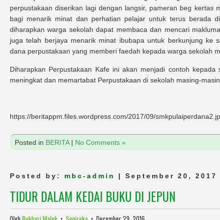
perpustakaan diserikan lagi dengan langsir, pameran beg kertas m
bagi menarik minat dan perhatian pelajar untuk terus berada d
diharapkan warga sekolah dapat membaca dan mencari maklumat
juga telah berjaya menarik minat ibubapa untuk berkunjung ke s
dana perpustakaan yang memberi faedah kepada warga sekolah mela
Diharapkan Perpustakaan Kafe ini akan menjadi contoh kepada 
meningkat dan memartabat Perpustakaan di sekolah masing-masin
https://beritappm.files.wordpress.com/2017/09/smkpulaiperdana2.j
Posted in
BERITA
|
No Comments »
Posted by:
mbc-admin
| September 20, 2017
TIDUR DALAM KEDAI BUKU DI JEPUN
Oleh
Bukhari Malek
•
Senireka
•
December 29, 2016