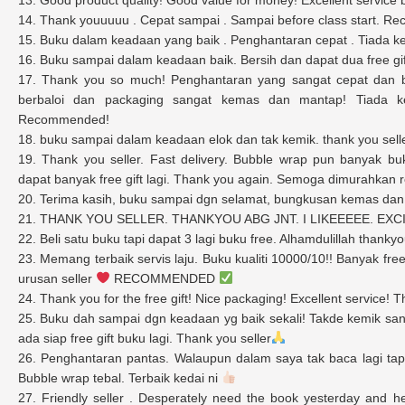
14. Thank youuuuu . Cepat sampai . Sampai before class start. 
15. Buku dalam keadaan yang baik . Penghantaran cepat . Tiada ke
16. Buku sampai dalam keadaan baik. Bersih dan dapat dua free gift
17. Thank you so much! Penghantaran yang sangat cepat dan b
berbaloi dan packaging sangat kemas dan mantap! Tiada ker
Recommended!
18. buku sampai dalam keadaan elok dan tak kemik. thank you selle
19. Thank you seller. Fast delivery. Bubble wrap pun banyak b
dapat banyak free gift lagi. Thank you again. Semoga dimurahkan r
20. Terima kasih, buku sampai dgn selamat, bungkusan kemas dan a
21. THANK YOU SELLER. THANKYOU ABG JNT. I LIKEEEEE. EX
22. Beli satu buku tapi dapat 3 lagi buku free. Alhamdulillah thank
23. Memang terbaik servis laju. Buku kualiti 10000/10!! Banyak f
urusan seller
RECOMMENDED
24. Thank you for the free gift! Nice packaging! Excellent service! 
25. Buku dah sampai dgn keadaan yg baik sekali! Takde kemik san
ada siap free gift buku lagi. Thank you seller
26. Penghantaran pantas. Walaupun dalam saya tak baca lagi tap
Bubble wrap tebal. Terbaik kedai ni
27. Friendly seller . Desperately need the book yesterday and he