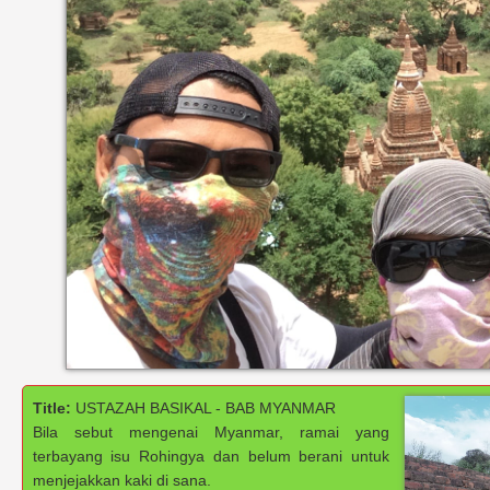
Title:
USTAZAH BASIKAL - BAB MYANMAR
Bila sebut mengenai Myanmar, ramai yang
terbayang isu Rohingya dan belum berani untuk
menjejakkan kaki di sana.