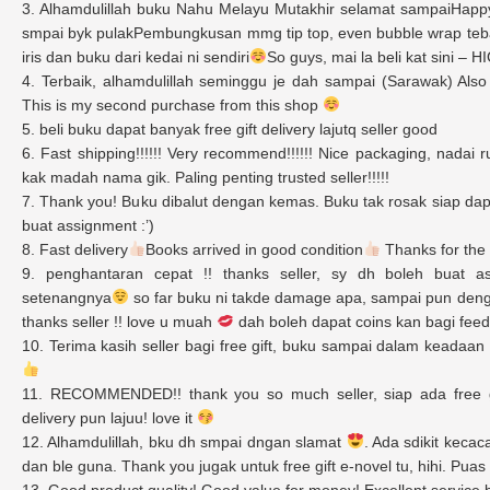
3. Alhamdulillah buku Nahu Melayu Mutakhir selamat sampaiHappyy
smpai byk pulakPembungkusan mmg tip top, even bubble wrap tebal
iris dan buku dari kedai ni sendiri
So guys, mai la beli kat sini
4. Terbaik, alhamdulillah seminggu je dah sampai (Sarawak) Also 
This is my second purchase from this shop
5. beli buku dapat banyak free gift delivery lajutq seller good
6. Fast shipping!!!!!! Very recommend!!!!!! Nice packaging, nadai 
kak madah nama gik. Paling penting trusted seller!!!!!
7. Thank you! Buku dibalut dengan kemas. Buku tak rosak siap dapat
buat assignment :’)
8. Fast delivery
Books arrived in good condition
Thanks for the f
9. penghantaran cepat !! thanks seller, sy dh boleh buat 
setenangnya
so far buku ni takde damage apa, sampai pun deng
thanks seller !! love u muah
dah boleh dapat coins kan bagi fee
10. Terima kasih seller bagi free gift, buku sampai dalam keadaa
11. RECOMMENDED!! thank you so much seller, siap ada free 
delivery pun lajuu! love it
12. Alhamdulillah, bku dh smpai dngan slamat
. Ada sdikit kecaca
dan ble guna. Thank you jugak untuk free gift e-novel tu, hihi. Puas 
13. Good product quality! Good value for money! Excellent service b