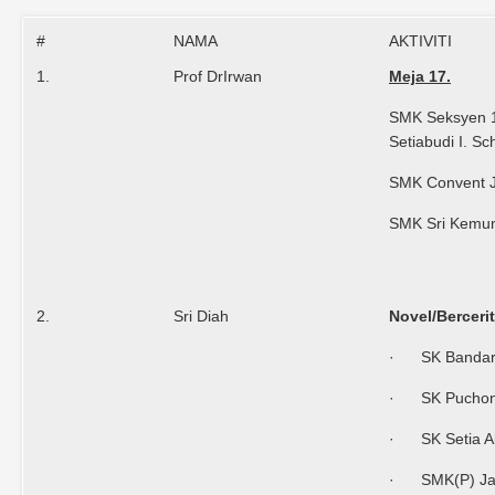
#
NAMA
AKTIVITI
1.
Prof DrIrwan
Meja 17.
SMK Seksyen 
Setiabudi I. Sc
SMK Convent J
SMK Sri Kemu
2.
Sri Diah
Novel/Berceri
· SK Bandar 
· SK Pucho
· SK Setia A
· SMK(P) Jal