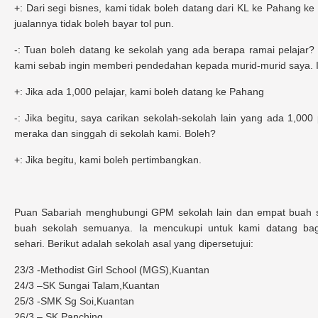
+: Dari segi bisnes, kami tidak boleh datang dari KL ke Pahang ke
jualannya tidak boleh bayar tol pun.
-: Tuan boleh datang ke sekolah yang ada berapa ramai pelajar?
kami sebab ingin memberi pendedahan kepada murid-murid saya. In
+: Jika ada 1,000 pelajar, kami boleh datang ke Pahang
-: Jika begitu, saya carikan sekolah-sekolah lain yang ada 1,000
meraka dan singgah di sekolah kami. Boleh?
+: Jika begitu, kami boleh pertimbangkan.
Puan Sabariah menghubungi GPM sekolah lain dan empat buah sek
buah sekolah semuanya. Ia mencukupi untuk kami datang bagi
sehari. Berikut adalah sekolah asal yang dipersetujui:
23/3 -Methodist Girl School (MGS),Kuantan
24/3 –
SK
Sungai Talam,Kuantan
25/3 -SMK Sg Soi,Kuantan
26/3 –
SK
Panching