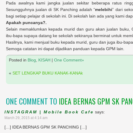
Pada awalnya kami jangka jualan sekitar beberapa ratus ring
Sesungguhnya jualan di SK Panching adalah “
melebihi
” dari sek
bagi setiap pelajar di sekolah ini. Di sekolah lain ada yang kami 
Apakah puncanya?.
Selain memaklumkan kepada murid dan guru akan jualan buku, C
ibu-bapa supaya datang ke sekolah sekiranya berminat untuk memb
Hasilnya, kami menjual buku kepada murid, guru dan juga ibu-bapa
Semoga catatan ini dapat dijadikan panduan kepada GPM lain.
Posted in
Blog
,
KISAH
|
One Comment»
«
SET LENGKAP BUKU KANAK-KANAk
ONE COMMENT TO
IDEA BERNAS GPM SK PA
INSTAGRAM | Mobile Book Cafe
says:
March 29, 2015 at 4:14 am
[…] IDEA BERNAS GPM SK PANCHING […]