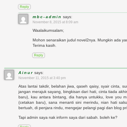
Reply
mbc-admin
says:
November 8, 2015 at 8:09 am
Waalaikumsalam;
Mohon senaraikan judul novel2nya. Mungkin ada ya
Terima kasih.
Reply
Ainur
says:
November 11, 2015 at 3:40 pm
Atas lantai takdir, belahan jiwa, qaseh qaisy, syair cinta,
jangan merajuk sayang, bingkisan dari hati, cinta tiada akhi
baru), kau antara bintang, dia hanya untukku, love you
(cetakan baru), sana menanti sini merindu, nian hati sals
bertuah, di penjara rindu, mengejar pelangi pagi dan blog pri
Tapi admin saya nak inform saya dari sabah. boleh ke?