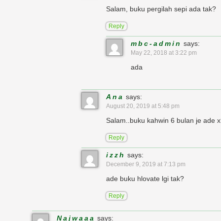
Salam, buku pergilah sepi ada tak?
Reply
mbc-admin
says:
May 22, 2018 at 3:22 pm
ada
Ana
says:
August 20, 2019 at 5:48 pm
Salam..buku kahwin 6 bulan je ade 
Reply
izzh
says:
December 9, 2019 at 7:13 pm
ade buku hlovate lgi tak?
Reply
Najwaaa
says: