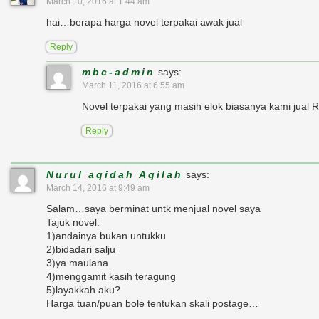
March 10, 2016 at 1:44 am
hai…berapa harga novel terpakai awak jual
Reply
mbc-admin
says:
March 11, 2016 at 6:55 am
Novel terpakai yang masih elok biasanya kami jual
Reply
Nurul aqidah Aqilah
says:
March 14, 2016 at 9:49 am
Salam…saya berminat untk menjual novel saya
Tajuk novel:
1)andainya bukan untukku
2)bidadari salju
3)ya maulana
4)menggamit kasih teragung
5)layakkah aku?
Harga tuan/puan bole tentukan skali postage…