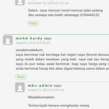
December 10, 2019 at 1:51 am
Salam, saya mencari novel mencari jalan pulang
Jika sesiapa ada boleh whatsapp 0194444132
Reply
mohd hardy
says:
August 3, 2015 at 4:48 pm
assalamualaikum,
saya berminat nak berniaga kat negeri saya (brunei darus
yang masih dalam keadaan yang baik. saya nak tau berap
saya itu pun kalau awak berminat. bagi saya harga yang m
anda berminat.harap kita akan dapat bekerja sama dalam per
Reply
mbc-admin
says:
August 11, 2015 at 6:55 am
Waalaikumsalam;
Terima kasih kerana menghantar mesej.