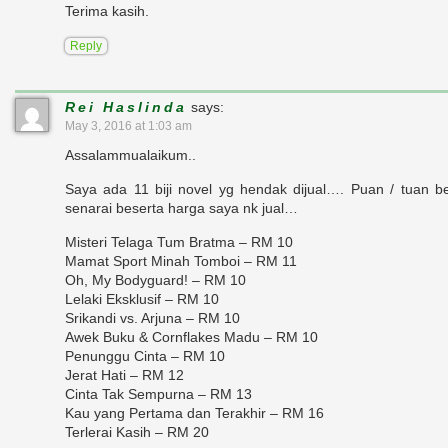
Terima kasih.
Reply
Rei Haslinda
says:
May 3, 2016 at 1:03 am
Assalammualaikum..
Saya ada 11 biji novel yg hendak dijual…. Puan / tuan be
senarai beserta harga saya nk jual…
Misteri Telaga Tum Bratma – RM 10
Mamat Sport Minah Tomboi – RM 11
Oh, My Bodyguard! – RM 10
Lelaki Eksklusif – RM 10
Srikandi vs. Arjuna – RM 10
Awek Buku & Cornflakes Madu – RM 10
Penunggu Cinta – RM 10
Jerat Hati – RM 12
Cinta Tak Sempurna – RM 13
Kau yang Pertama dan Terakhir – RM 16
Terlerai Kasih – RM 20