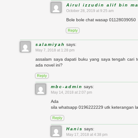
Airul izzudin alif bin ma
October 28, 2019 at 9:25 am
Bole bole chat wasap 01128039050
Reply
salamiyah
says:
May 7, 2018 at 1:28 pm
assalam saya dapati buku yang saya tengah cari 
ada novel ini?
Reply
mbc-admin
says:
May 14, 2018 at 2:07 pm
Ada
sila whatsapp 0196222229 utk keterangan la
Reply
Hanis
says:
May 17, 2018 at 4:38 pm