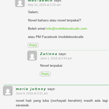
mbc-admin
says:
May 31, 2016 at 2:25 am
Salam;
Novel baharu atau novel terpakai?.
Boleh emel
info@mobilebookcafe.com
atau PM Facebook /mobilebookcafe
Reply
Zalinna
says:
June 1, 2016 at 5:54 pm
Novel terpakai
Reply
morie johnny
says:
June 9, 2016 at 3:31 am
novel hati yang luka (norhayati berahim) masih ada lagi
sarawak.