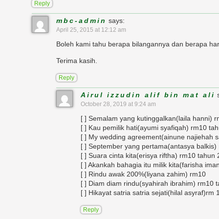
Reply
mbc-admin
says:
April 25, 2015 at 12:12 am
Boleh kami tahu berapa bilangannya dan berapa ha
Terima kasih.
Reply
Airul izzudin alif bin mat ali
October 28, 2019 at 9:24 am
[ ] Semalam yang kutinggalkan(laila hanni)
[ ] Kau pemilik hati(ayumi syafiqah) rm10 ta
[ ] My wedding agreement(ainune najiehah 
[ ] September yang pertama(antasya balkis)
[ ] Suara cinta kita(erisya riftha) rm10 tahun
[ ] Akankah bahagia itu milik kita(farisha im
[ ] Rindu awak 200%(liyana zahim) rm10
[ ] Diam diam rindu(syahirah ibrahim) rm10 
[ ] Hikayat satria satria sejati(hilal asyraf)r
Reply