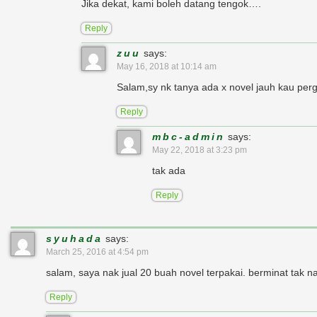
Jika dekat, kami boleh datang tengok….
Reply
zuu
says:
May 16, 2018 at 10:14 am
Salam,sy nk tanya ada x novel jauh kau pergi
Reply
mbc-admin
says:
May 22, 2018 at 3:23 pm
tak ada
Reply
syuhada
says:
March 25, 2016 at 4:54 pm
salam, saya nak jual 20 buah novel terpakai. berminat tak na
Reply