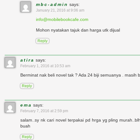
mbc-admin
says:
January 21, 2016 at 9:06 am
info@mobilebookcafe.com
Mohon nyatakan tajuk dan harga utk dijual
Reply
atira
says:
February 1, 2016 at 10:53 am
Berminat nak beli novel tak ? Ada 24 biji semuanya . masih b
Reply
ema
says:
February 7, 2016 at 2:59 pm
salam..sy nk cari novel terpakai pd hrga yg pling murah..b
buah
Reply