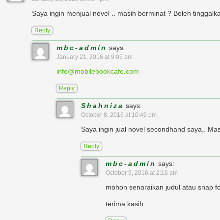
Saya ingin menjual novel .. masih berminat ? Boleh tinggal
Reply
mbc-admin
says:
January 21, 2016 at 9:05 am
info@mobilebookcafe.com
Reply
Shahniza
says:
October 8, 2016 at 10:49 pm
Saya ingin jual novel secondhand saya.. Ma
Reply
mbc-admin
says:
October 9, 2016 at 2:16 am
mohon senaraikan judul atau snap fot
terima kasih.