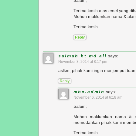
Salam;
Terima kasih atas emel yang dih
Mohon maklumkan nama & alamat 
Terima kasih.
Reply
salmah bt md ali
says:
November 3, 2014 at 8:17 pm
aslkm, pihak kami ingin menjemput tuan
Reply
mbc-admin
says:
November 6, 2014 at 6:18 am
Salam;
Mohon maklumkan nama & ala
memudahkan pihak kami membu
Terima kasih.