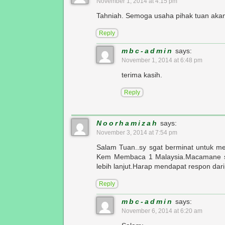
November 1, 2014 at 4:15 pm
Tahniah. Semoga usaha pihak tuan akan 
Reply
mbc-admin
says:
November 1, 2014 at 6:48 pm
terima kasih.
Reply
Noorhamizah
says:
November 3, 2014 at 7:54 pm
Salam Tuan..sy sgat berminat untuk 
Kem Membaca 1 Malaysia.Macamane sa
lebih lanjut.Harap mendapat respon dar
Reply
mbc-admin
says:
November 6, 2014 at 6:20 am