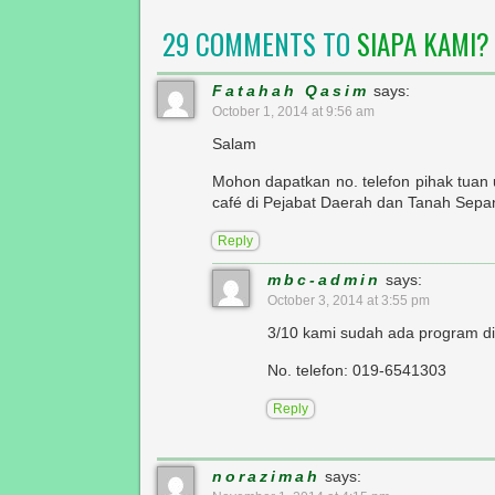
29 COMMENTS TO
SIAPA KAMI?
Fatahah Qasim
says:
October 1, 2014 at 9:56 am
Salam
Mohon dapatkan no. telefon pihak tua
café di Pejabat Daerah dan Tanah Sepa
Reply
mbc-admin
says:
October 3, 2014 at 3:55 pm
3/10 kami sudah ada program d
No. telefon: 019-6541303
Reply
norazimah
says: