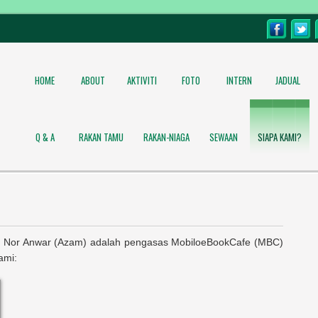
HOME
ABOUT
AKTIVITI
FOTO
INTERN
JADUAL
Q & A
RAKAN TAMU
RAKAN-NIAGA
SEWAAN
SIAPA KAMI?
Nor Anwar (Azam) adalah pengasas MobiloeBookCafe (MBC)
ami: