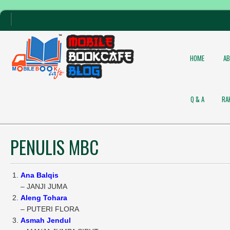
HOME
A
Q & A
RA
PENULIS MBC
Ana Balqis
– JANJI JUMA
Aleng Tohara
– PUTERI FLORA
Asmah Jendul