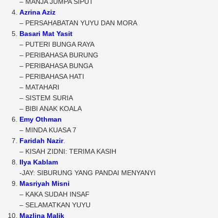
– MANJA JUMPA SIPUT
Azrina Aziz
– PERSAHABATAN YUYU DAN MORA
Basari Mat Yasit
– PUTERI BUNGA RAYA
– PERIBAHASA BURUNG
– PERIBAHASA BUNGA
– PERIBAHASA HATI
– MATAHARI
– SISTEM SURIA
– BIBI ANAK KOALA
Emy Othman
– MINDA KUASA 7
Faridah Nazir
.
– KISAH ZIDNI: TERIMA KASIH
Ilya Kablam
-JAY: SIBURUNG YANG PANDAI MENYANYI
Masriyah Misni
– KAKA SUDAH INSAF
– SELAMATKAN YUYU
Mazlina Malik