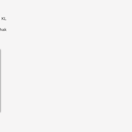
, KL
shak