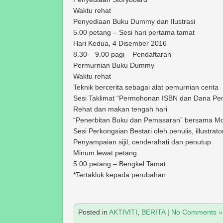
Waktu rehat
Penyediaan Buku Dummy dan Ilustrasi
5.00 petang – Sesi hari pertama tamat
Hari Kedua, 4 Disember 2016
8.30 – 9.00 pagi – Pendaftaran
Permurnian Buku Dummy
Waktu rehat
Teknik bercerita sebagai alat pemurnian cerita
Sesi Taklimat “Permohonan ISBN dan Dana Pem
Rehat dan makan tengah hari
“Penerbitan Buku dan Pemasaran” bersama Mo
Sesi Perkongsian Bestari oleh penulis, illustrat
Penyampaian sijil, cenderahati dan penutup
Minum lewat petang
5.00 petang – Bengkel Tamat
*Tertakluk kepada perubahan
Posted in
AKTIVITI
,
BERITA
|
No Comments »