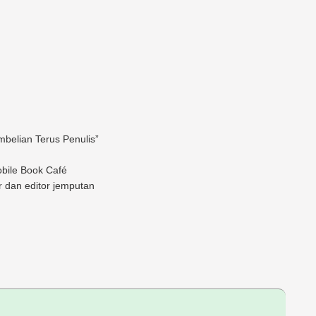
belian Terus Penulis”
bile Book Café
or dan editor jemputan